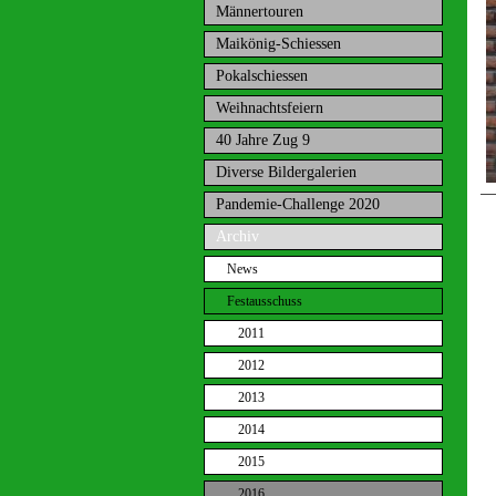
Männertouren
Maikönig-Schiessen
Pokalschiessen
Weihnachtsfeiern
40 Jahre Zug 9
Diverse Bildergalerien
Pandemie-Challenge 2020
Archiv
News
Festausschuss
2011
2012
2013
2014
2015
2016